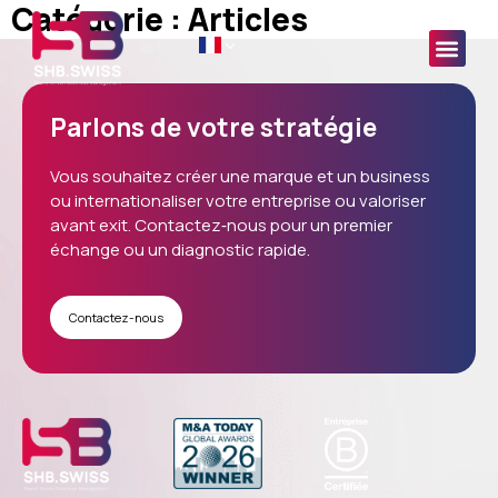
Catégorie :
Articles
principal
Parlons de votre stratégie
Vous souhaitez créer une marque et un business
ou internationaliser votre entreprise ou valoriser
avant exit.
Contactez‑nous
pour un premier
échange ou un diagnostic rapide.
Contactez-nous